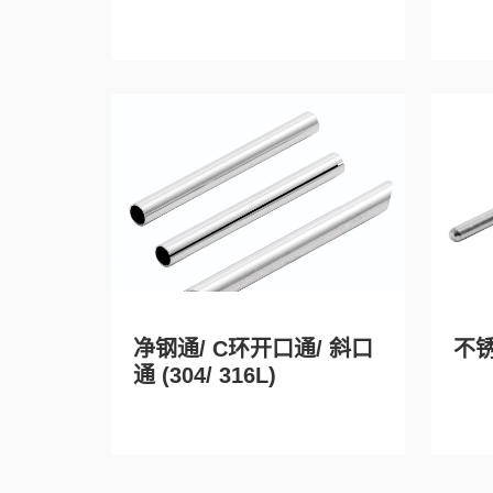
净钢通/ C环开口通/ 斜口
不
通 (304/ 316L)