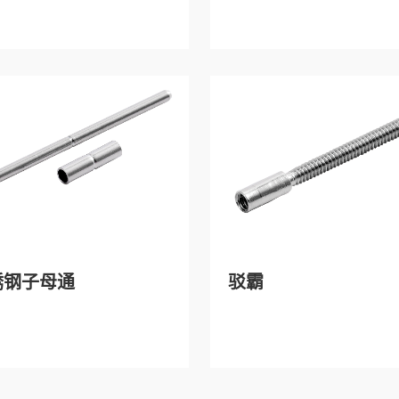
锈钢子母通
驳霸