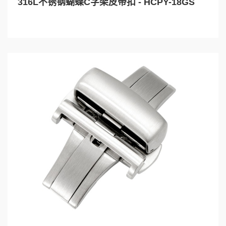
316L不锈钢蝴蝶C字架皮带扣 - HCPY-18GS